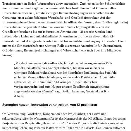
Transformation in Baden-Württemberg aktiv anzugehen. Zum einen ist der Schulterschluss
von Kommunen und Regionen, wissenschaftlichen Institutionen und kommerziellen
Unternehmen essenziell, um die richtigen Rahmenbedingungen zu schaffen für die
Gestaltung einer zukunftsfähigen Wirtschafts- und Gesellschaftsstruktur. Auf der
Umsetzungsebene bietet die genossenschaftliche Allianz den Vorteil, dass für die (regionalen)
Unternehmen die gesamte KI-Innovations- und Wertschöpfungskette – von der
Grundlagenforschung bis zur industriellen Anwendung – abgedeckt werden kann.
Insbesondere kleine und mittelständische Unternehmen profitieren davon, dass KI-
Innovationen lokal umgesetzt werden und so für sie nutzbar und zugänglich werden. Damit
nimmt die Genossenschaft eine wichtige Rolle als zentrale Anlaufstelle für Unternehmen,
Gründer:innen, Beratungseinrichtungen und Wissenschaft ein(auch über ihre Mitglieder
hinaus).
„Mit der Genossenschaft wollen wir, im Rahmen eines sogenannten PPP-
Modells, ein alternatives Konzept anbieten, bei dem wir in einer so
wichtigen Schlüsseltechnologie wie der künstlichen Intelligenz das Spielfeld
nicht den Monopolisten überlassen, sondern eine Plattform auf Augenhöhe
aufbauen wollen. Damit hier KI-Lösungen für den Menschen
vertrauenswürdig und zum Nutzen unserer Gesellschaft entwickelt und
angewendet werden können”, sagt David Hermanns, Vorstand der KI-
Allianz.
Synergien nutzen, Innovation vorantreiben, von KI profitieren
Ob Veranstaltung, Workshop, Kooperation oder Projektarbeit, der aktive und
sektorenübergreifende Wissenstransfer ist das Kerngeschäft der KI-Allianz. Eines der ersten
Projekte ist zum Beispiel die „Datenplattform“. Ziel des Projekts ist die Entwicklung einer
betriebstauglichen, anpassbaren Plattform zum Teilen von KI-Assets. Das können entweder