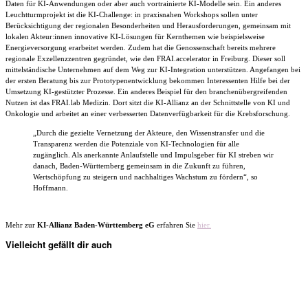
Daten für KI-Anwendungen oder aber auch vortrainierte KI-Modelle sein. Ein anderes
Leuchtturmprojekt ist die KI-Challenge: in praxisnahen Workshops sollen unter
Berücksichtigung der regionalen Besonderheiten und Herausforderungen, gemeinsam mit
lokalen Akteur:innen innovative KI-Lösungen für Kernthemen wie beispielsweise
Energieversorgung erarbeitet werden. Zudem hat die Genossenschaft bereits mehrere
regionale Exzellenzzentren gegründet, wie den FRAI.accelerator in Freiburg. Dieser soll
mittelständische Unternehmen auf dem Weg zur KI-Integration unterstützen. Angefangen bei
der ersten Beratung bis zur Prototypenentwicklung bekommen Interessenten Hilfe bei der
Umsetzung KI-gestützter Prozesse. Ein anderes Beispiel für den branchenübergreifenden
Nutzen ist das FRAI.lab Medizin. Dort sitzt die KI-Allianz an der Schnittstelle von KI und
Onkologie und arbeitet an einer verbesserten Datenverfügbarkeit für die Krebsforschung.
„Durch die gezielte Vernetzung der Akteure, den Wissenstransfer und die
Transparenz werden die Potenziale von KI-Technologien für alle
zugänglich. Als anerkannte Anlaufstelle und Impulsgeber für KI streben wir
danach, Baden-Württemberg gemeinsam in die Zukunft zu führen,
Wertschöpfung zu steigern und nachhaltiges Wachstum zu fördern“, so
Hoffmann.
Mehr zur
KI-Allianz Baden-Württemberg eG
erfahren Sie
hier.
Vielleicht gefällt dir auch